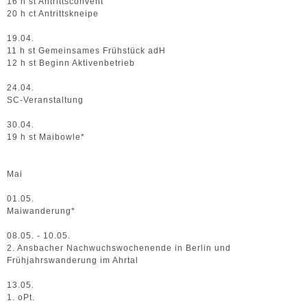
16 h st Antrittsconvent
20 h ct Antrittskneipe
19.04.
11 h st Gemeinsames Frühstück adH
12 h st Beginn Aktivenbetrieb
24.04.
SC-Veranstaltung
30.04.
19 h st Maibowle*
Mai
01.05.
Maiwanderung*
08.05. - 10.05.
2. Ansbacher Nachwuchswochenende in Berlin und
Frühjahrswanderung im Ahrtal
13.05.
1. oPt.