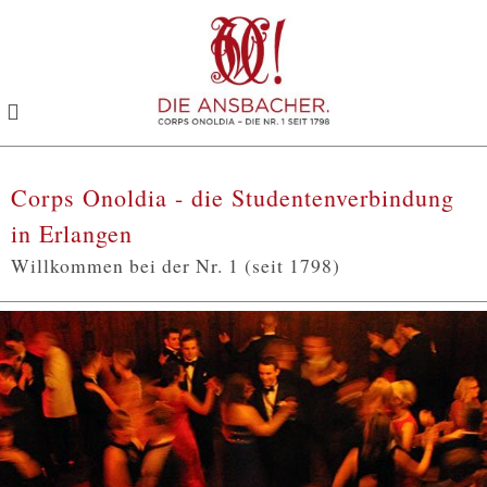
Toggle
navigation
Corps Onoldia - die Studentenverbindung
in Erlangen
Willkommen bei der Nr. 1 (seit 1798)