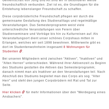
Gemeinschaft von Jung und Alt sind wir in besonderer Weise
freundschaftlich verbunden. Ziel ist es, die Grundlagen für die
Entstehung lebenslanger Freundschaft zu schaffen.
Diese corpsbrüderliche Freundschaft pflegen wir durch die
gemeinsame Gestaltung des Studienalltags und regelmäßige
Veranstaltungen. Das Semesterprogramm weist viele
unterschiedliche Veranstaltungen von Feiern über
Studienseminare und Vorträge bis hin zu Kulturreisen auf. Als
Veranstaltungsort dient unser schönes Corpshaus mitten in
Erlangen, welches wir seit 1898 bewohnen. Mittlerweile gibt es
dort im Studentenwohnheim insgesamt
8 Wohnungen für
Studenten
.
Bei unseren Mitgliedern wird zwischen "Aktiven", "Inaktiven" und
"Alten Herren" unterschieden. Während ihrer Aktivenzeit zu Beginn
des Studiums gestalten die Aktiven das Semesterprogramm;
danach nimmt man als Inaktiver an den Veranstaltungen teil. Nach
Abschluß des Studiums begleitet man das Corps als sog. "Alter
Herr" und steht den jungen Corpsbrüdern mit Rat und Tat zur
Seite.
Hier klicken
für mehr Informationen über den "Werdegang eines
Ansbachers".